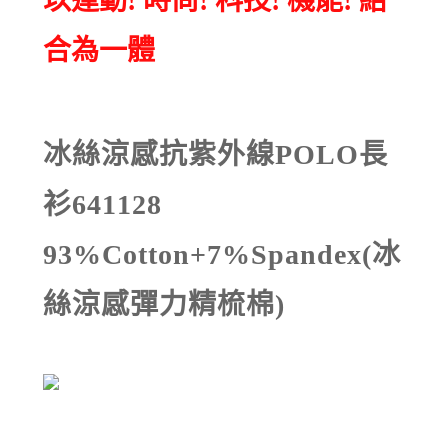
以運動! 時尚! 科技! 機能! 結
合為一體
冰絲涼感抗紫外線POLO長
衫641128
93%Cotton+7%Spandex
(冰
絲涼感彈力精梳棉)