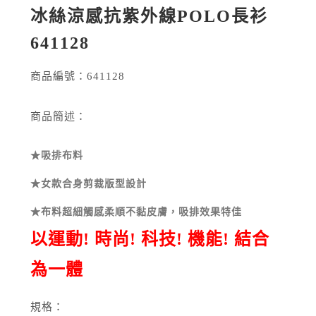
冰絲涼感抗紫外線POLO長衫
641128
商品編號：
641128
商品簡述：
★吸排布料
★女款合身剪裁版型設計
★布料超細觸感柔順不黏皮膚，吸排效果特佳
以運動
!
時尚
!
科技
!
機能
!
結合
為一體
規格：